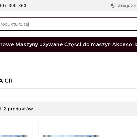
Znajdź 
607 300 363
 nowe
Maszyny używane
Części do maszyn
Akcesori
GB Mixman ORCAN 6,0 m³/min
A CR
st 2 produktów