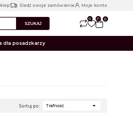
sklep
Śledź swoje zamówienie
Moje konto
0
0
0
SZUKAJ
a dla posadzkarzy

Trafność
Sortuj po: