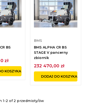
BMS
CR BS
BMS ALPHA CR BS
STAGE V pancerny
zbiornik
0 zł
232 470,00 zł
DO KOSZYKA
DODAJ DO KOSZYKA
 1-2 of 2 przedmioty/ów