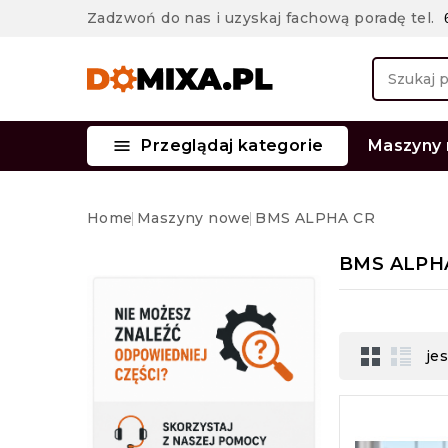
Zadzwoń do nas i uzyskaj fachową poradę tel.

Przeglądaj kategorie
Maszyny
GB Mixman HURRICAN 7,0 m³/min
Home
Maszyny nowe
BMS ALPHA CR
BMS ALPH
je