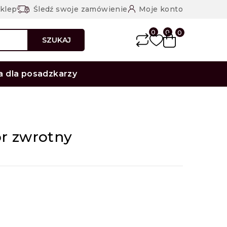
sklep
Śledź swoje zamówienie
Moje konto
0
0
0
SZUKAJ
a dla posadzkarzy
r zwrotny