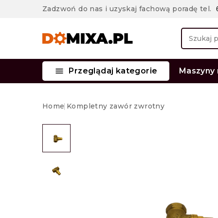
Zadzwoń do nas i uzyskaj fachową poradę tel.

Przeglądaj kategorie
Maszyny
GB Mixman HURRICAN 7,0 m³/min
Home
Kompletny zawór zwrotny