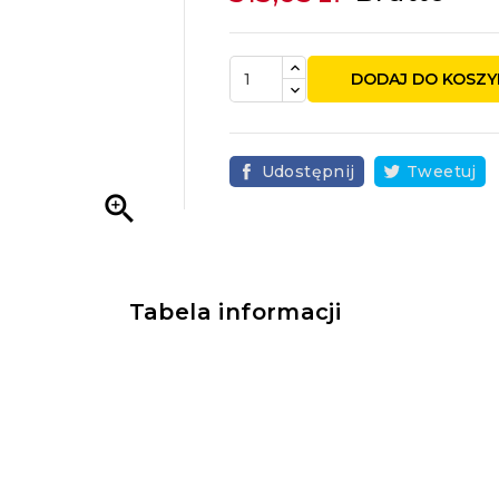
DODAJ DO KOSZY
Udostępnij
Tweetuj

Tabela informacji