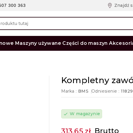
Znajdź 
607 300 363
 nowe
Maszyny używane
Części do maszyn
Akcesori
GB Mixman ORCAN 6,0 m³/min
Kompletny zawó
Marka :
BMS
Odniesienie :
11829
W magazynie
check
Brutto
313,65 zł