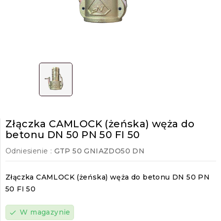
Złączka CAMLOCK (żeńska) węża do
betonu DN 50 PN 50 FI 50
Odniesienie :
GTP 50 GNIAZDO50 DN
Złączka CAMLOCK (żeńska) węża do betonu DN 50 PN
50 FI 50
W magazynie
check