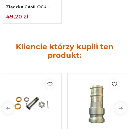
Złączka CAMLOCK
(męska) węża do
49,20 zł
betonu DN...
Kliencie którzy kupili ten
produkt: