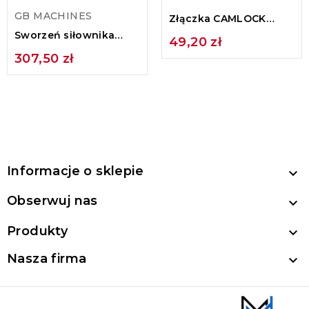
GB MACHINES
Złączka CAMLOCK
(męska) węża do
Sworzeń siłownika
49,20 zł
betonu DN...
kosza zasypowego
307,50 zł
oryginalny
Informacje o sklepie

Obserwuj nas

Produkty

Nasza firma
